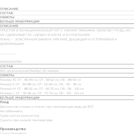
ОПИСАНИЕ
СОСТАВ
ОБМЕРЫ
БОЛЬШЕ ИНФОРМАЦИИ
ОПИСАНИЕ
ПРОСТОЙ И ФУНКЦИОНАЛЬНЫЙ ТОП С УЗКИМИ ЛЯМКАМИ. ОБЛЕГАЕТ ГРУДЬ, НО
НЕ СДАВЛИВАЕТ ЕЁ. УДОБЕН В НОСКЕ И В СОЧЕТАНИЯХ.
ТКАНЬ — ЭЛАСТИЧНЫЙ БАМБУК: МЯГКИЙ, ДЫШАЩИЙ И УСТОЙЧИВЫЙ К
ДЕФОРМАЦИИ.
___________
ANIMAVESTRA
СОСТАВ
95% органический бамбук, 5% лайкра
ОБМЕРЫ
Размер XS: ОГ - 80-84 см, ОТ - 58-62 см, ОБ - 88-92 см
Размер S: ОГ - 84-88 см, ОТ - 62-66 см, ОБ - 92 - 96 см
Размер M: ОГ - 88-92 см, ОТ - 66-70 см, ОБ - 96 - 100 см
Размер L: ОГ - 92-96 см, ОТ - 70-74 см, ОБ - 100 - 104 см
БОЛЬШЕ ИНФОРМАЦИИ
Уход
Деликатная стирка и отжим при температуре воды до 30°C
Не отбеливать
Сухая чистка (химчистка)
Сушить при низкой температуре
Производство
Санкт-Петербург