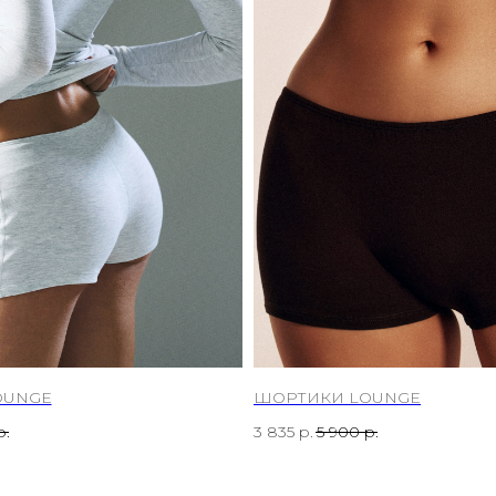
OUNGE
ШОРТИКИ LOUNGE
р.
3 835
р.
5 900
р.