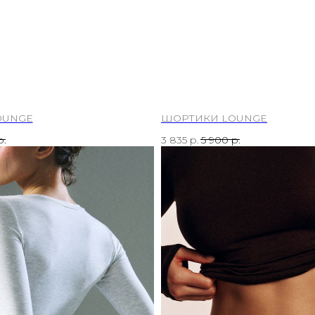
OUNGE
ШОРТИКИ LOUNGE
р.
3 835
р.
5 900
р.