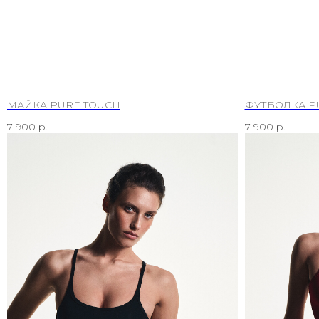
МАЙКА PURE TOUCH
ФУТБОЛКА P
7 900
р.
7 900
р.