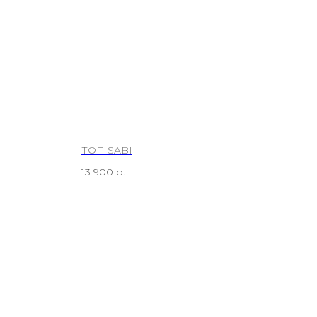
ТОП SABI
13 900
р.