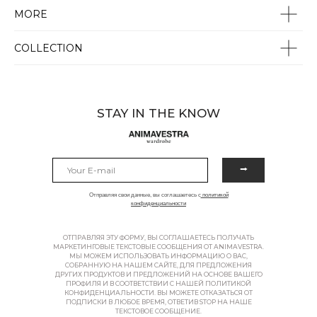
MORE
COLLECTION
STAY IN THE KNOW
⭢
Отправляя свои данные, вы соглашаетесь с
политикой
конфиденциальности
ОТПРАВЛЯЯ ЭТУ ФОРМУ, ВЫ СОГЛАШАЕТЕСЬ ПОЛУЧАТЬ
МАРКЕТИНГОВЫЕ ТЕКСТОВЫЕ СООБЩЕНИЯ ОТ ANIMAVESTRA.
МЫ МОЖЕМ ИСПОЛЬЗОВАТЬ ИНФОРМАЦИЮ О ВАС,
СОБРАННУЮ НА НАШЕМ САЙТЕ, ДЛЯ ПРЕДЛОЖЕНИЯ
ДРУГИХ ПРОДУКТОВ И ПРЕДЛОЖЕНИЙ НА ОСНОВЕ ВАШЕГО
ПРОФИЛЯ И В СООТВЕТСТВИИ С НАШЕЙ ПОЛИТИКОЙ
КОНФИДЕНЦИАЛЬНОСТИ. ВЫ МОЖЕТЕ ОТКАЗАТЬСЯ ОТ
ПОДПИСКИ В ЛЮБОЕ ВРЕМЯ, ОТВЕТИВ STOP НА НАШЕ
ТЕКСТОВОЕ СООБЩЕНИЕ.