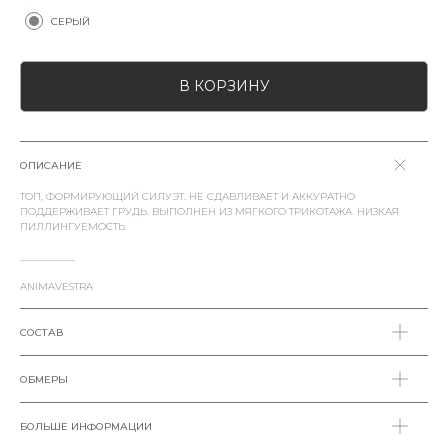
СЕРЫЙ
В КОРЗИНУ
ОПИСАНИЕ
ТОП, ФОРМИРУЮЩИЙ СИЛУЭТ. НЕ СДАВЛИВАЕТ И АККУРАТНО
ПОДДЕРЖИВАЕТ ГРУДЬ. ВЫПОЛНЕН ИЗ МЯГКОГО ТРИКОТАЖА. НИЗКАЯ
ПИЛЛИНГУЕМОСТЬ.
___________
ANIMAVESTRA
СОСТАВ
ОБМЕРЫ
БОЛЬШЕ ИНФОРМАЦИИ