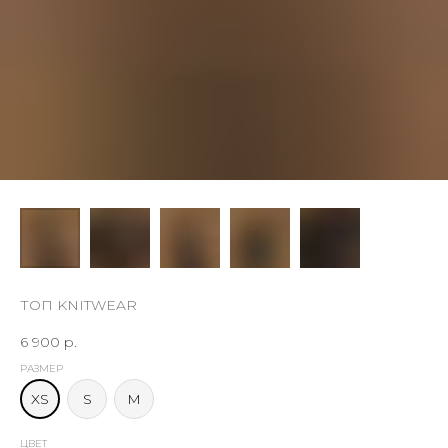
ТОП KNITWEAR
6 900
р.
РАЗМЕР
XS
S
M
ЦВЕТ