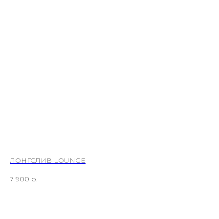
ЛОНГСЛИВ LOUNGE
ПЛ
7 900
р.
14