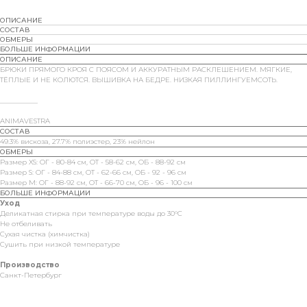
ОПИСАНИЕ
СОСТАВ
ОБМЕРЫ
БОЛЬШЕ ИНФОРМАЦИИ
ОПИСАНИЕ
БРЮКИ ПРЯМОГО КРОЯ С ПОЯСОМ И АККУРАТНЫМ РАСКЛЕШЕНИЕМ. МЯГКИЕ,
ТЁПЛЫЕ И НЕ КОЛЮТСЯ. ВЫШИВКА НА БЕДРЕ. НИЗКАЯ ПИЛЛИНГУЕМСОТЬ.
___________
ANIMAVESTRA
СОСТАВ
49.3% вискоза, 27.7% полиэстер, 23% нейлон
ОБМЕРЫ
Размер XS: ОГ - 80-84 см, ОТ - 58-62 см, ОБ - 88-92 см
Размер S: ОГ - 84-88 см, ОТ - 62-66 см, ОБ - 92 - 96 см
Размер M: ОГ - 88-92 см, ОТ - 66-70 см, ОБ - 96 - 100 см
БОЛЬШЕ ИНФОРМАЦИИ
Уход
Деликатная стирка при температуре воды до 30°C
Не отбеливать
Сухая чистка (химчистка)
Сушить при низкой температуре
Производство
Санкт-Петербург