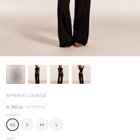
БРЮКИ LOUNGE
8 385
р.
12 900
р.
РАЗМЕР
XS
S
M
L
ЦВЕТ