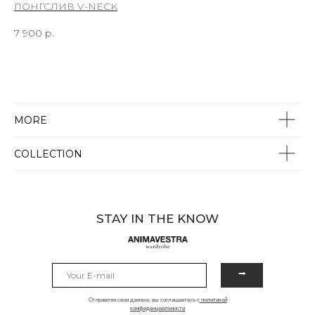
ЛОНГСЛИВ V-NECK
Ш
7 900
р.
7 
MORE
COLLECTION
STAY IN THE KNOW
⭢
Отправляя свои данные, вы соглашаетесь с
политикой
конфиденциальности