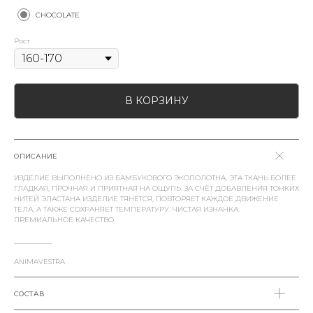
CHOCOLATE
Рост
В КОРЗИНУ
ОПИСАНИЕ
ИЗДЕЛИЕ ВЫПОЛНЕНО ИЗ БАМБУКОВОГО ЭКОПОЛОТНА. ЭТА ТКАНЬ БОЛЕЕ
ГЛАДКАЯ, ПРОЧНАЯ И ПРИЯТНАЯ НА ОЩУПЬ. ЗА СЧЁТ ДОБАВЛЕНИЯ ТОНКИХ
НИТЕЙ ЭЛАСТАНА ИЗДЕЛИЕ ТЯНЕТСЯ, ПОВТОРЯЕТ КАЖДОЕ ДВИЖЕНИЕ
ТЕЛА, А ТАКЖЕ СОХРАНЯЕТ ТЕМПЕРАТУРУ. ЧИСТАЯ ИЗНАНКА.
ПРЕМИАЛЬНОЕ КАЧЕСТВО.
___________
ANIMAVESTRA
СОСТАВ