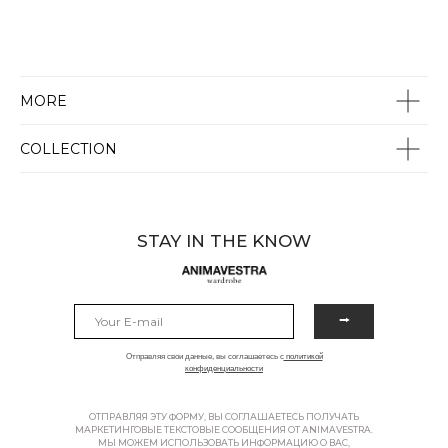
MORE
COLLECTION
STAY IN THE KNOW
⭢
Отправляя свои данные, вы соглашаетесь с
политикой
конфиденциальности
ОТПРАВЛЯЯ ЭТУ ФОРМУ, ВЫ СОГЛАШАЕТЕСЬ ПОЛУЧАТЬ
МАРКЕТИНГОВЫЕ ТЕКСТОВЫЕ СООБЩЕНИЯ ОТ ANIMAVESTRA.
МЫ МОЖЕМ ИСПОЛЬЗОВАТЬ ИНФОРМАЦИЮ О ВАС,