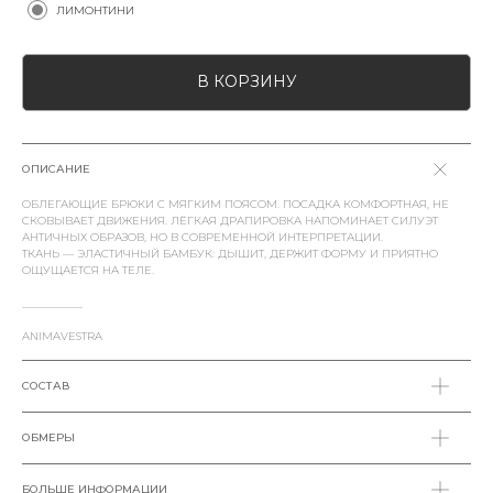
ЛИМОНТИНИ
В КОРЗИНУ
ОПИСАНИЕ
ОБЛЕГАЮЩИЕ БРЮКИ С МЯГКИМ ПОЯСОМ. ПОСАДКА КОМФОРТНАЯ, НЕ
СКОВЫВАЕТ ДВИЖЕНИЯ. ЛЁГКАЯ ДРАПИРОВКА НАПОМИНАЕТ СИЛУЭТ
АНТИЧНЫХ ОБРАЗОВ, НО В СОВРЕМЕННОЙ ИНТЕРПРЕТАЦИИ.
ТКАНЬ — ЭЛАСТИЧНЫЙ БАМБУК: ДЫШИТ, ДЕРЖИТ ФОРМУ И ПРИЯТНО
ОЩУЩАЕТСЯ НА ТЕЛЕ.
___________
ANIMAVESTRA
СОСТАВ
ОБМЕРЫ
БОЛЬШЕ ИНФОРМАЦИИ