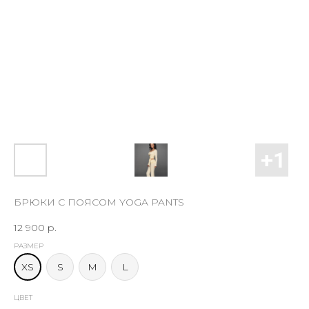
БРЮКИ С ПОЯСОМ YOGA PANTS
12 900
р.
РАЗМЕР
XS
S
M
L
ЦВЕТ