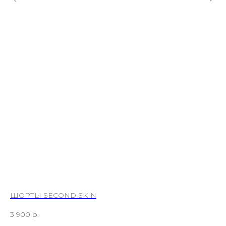
ШОРТЫ SECOND SKIN
МА
3 900
р.
7 