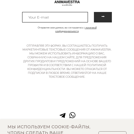
⭢
Отправляя свои данные, вы соглашаетесь с
политикой
конфиденциальности
ОТПРАВЛЯЯ ЭТУ ФОРМУ, ВЫ СОГЛАШАЕТЕСЬ ПОЛУЧАТЬ
МАРКЕТИНГОВЫЕ ТЕКСТОВЫЕ СООБЩЕНИЯ ОТ ANIMAVESTRA.
МЫ МОЖЕМ ИСПОЛЬЗОВАТЬ ИНФОРМАЦИЮ О ВАС,
СОБРАННУЮ НА НАШЕМ САЙТЕ, ДЛЯ ПРЕДЛОЖЕНИЯ
ДРУГИХ ПРОДУКТОВ И ПРЕДЛОЖЕНИЙ НА ОСНОВЕ ВАШЕГО
ПРОФИЛЯ И В СООТВЕТСТВИИ С НАШЕЙ ПОЛИТИКОЙ
КОНФИДЕНЦИАЛЬНОСТИ. ВЫ МОЖЕТЕ ОТКАЗАТЬСЯ ОТ
ПОДПИСКИ В ЛЮБОЕ ВРЕМЯ, ОТВЕТИВ STOP НА НАШЕ
ТЕКСТОВОЕ СООБЩЕНИЕ.
МЫ ИСПОЛЬЗУЕМ COOKIE-ФАЙЛЫ,
ЧТОБЫ СДЕЛАТЬ ВАШЕ
(c) 2026 animavestra