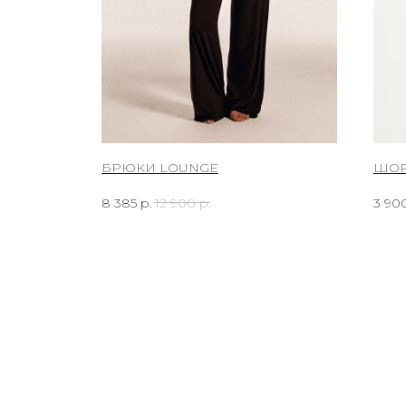
 PANTS
БРЮКИ LOUNGE
ШОР
8 385
р.
12 900
р.
3 90