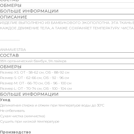
ОБМЕРЫ
БОЛЬШЕ ИНФОРМАЦИИ
ОПИСАНИЕ
ИЗДЕЛИЕ ВЫПОЛНЕНО ИЗ БАМБУКОВОГО ЭКОПОЛОТНА. ЭТА ТКАНЬ БО
КАЖДОЕ ДВИЖЕНИЕ ТЕЛА, А ТАКЖЕ СОХРАНЯЕТ ТЕМПЕРАТУРУ. ЧИСТ
___________
ANIMAVESTRA
СОСТАВ
95% органический бамбук, 5% лайкра
ОБМЕРЫ
Размер XS: ОТ - 58-62 см, ОБ - 88-92 см
Размер S: ОТ - 62-66 см, ОБ - 92 - 96 см
Размер M: ОТ - 66-70 см, ОБ - 96 - 100 см
Размер L: ОТ - 70-74 см, ОБ - 100 - 104 см
БОЛЬШЕ ИНФОРМАЦИИ
Уход
Деликатная стирка и отжим при температуре воды до 30°C
Не отбеливать
Сухая чистка (химчистка)
Сушить при низкой температуре
Производство