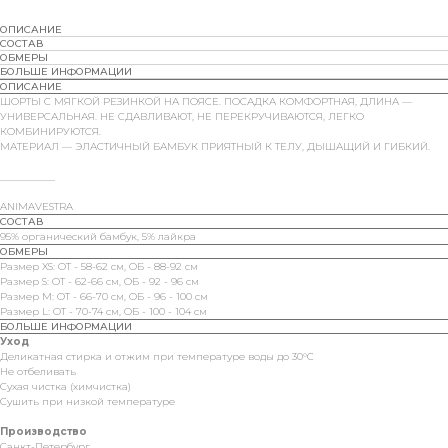
ОПИСАНИЕ
СОСТАВ
ОБМЕРЫ
БОЛЬШЕ ИНФОРМАЦИИ
ОПИСАНИЕ
ШОРТЫ С МЯГКОЙ РЕЗИНКОЙ НА ПОЯСЕ. ПОСАДКА КОМФОРТНАЯ, ДЛИНА —
УНИВЕРСАЛЬНАЯ. НЕ СДАВЛИВАЮТ, НЕ ПЕРЕКРУЧИВАЮТСЯ, ЛЕГКО
КОМБИНИРУЮТСЯ.
МАТЕРИАЛ — ЭЛАСТИЧНЫЙ БАМБУК ПРИЯТНЫЙ К ТЕЛУ, ДЫШАЩИЙ И ГИБКИЙ.
___________
ANIMAVESTRA
СОСТАВ
95% органический бамбук, 5% лайкра
ОБМЕРЫ
Размер XS: ОТ - 58-62 см, ОБ - 88-92 см
Размер S: ОТ - 62-66 см, ОБ - 92 - 96 см
Размер M: ОТ - 66-70 см, ОБ - 96 - 100 см
Размер L: ОТ - 70-74 см, ОБ - 100 - 104 см
БОЛЬШЕ ИНФОРМАЦИИ
Уход
Деликатная стирка и отжим при температуре воды до 30°C
Не отбеливать
Сухая чистка (химчистка)
Сушить при низкой температуре
Производство
Санкт-Петербург