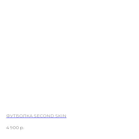
ФУТБОЛКА SECOND SKIN
Т
4 900
р.
4 