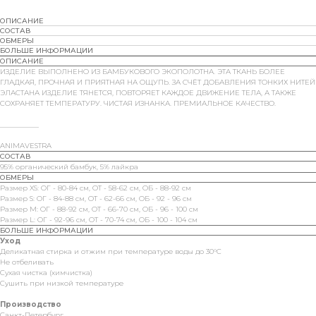
ОПИСАНИЕ
СОСТАВ
ОБМЕРЫ
БОЛЬШЕ ИНФОРМАЦИИ
ОПИСАНИЕ
ИЗДЕЛИЕ ВЫПОЛНЕНО ИЗ БАМБУКОВОГО ЭКОПОЛОТНА. ЭТА ТКАНЬ БОЛЕЕ
ГЛАДКАЯ, ПРОЧНАЯ И ПРИЯТНАЯ НА ОЩУПЬ. ЗА СЧЁТ ДОБАВЛЕНИЯ ТОНКИХ НИТЕЙ
ЭЛАСТАНА ИЗДЕЛИЕ ТЯНЕТСЯ, ПОВТОРЯЕТ КАЖДОЕ ДВИЖЕНИЕ ТЕЛА, А ТАКЖЕ
СОХРАНЯЕТ ТЕМПЕРАТУРУ. ЧИСТАЯ ИЗНАНКА. ПРЕМИАЛЬНОЕ КАЧЕСТВО.
___________
ANIMAVESTRA
СОСТАВ
95% органический бамбук, 5% лайкра
ОБМЕРЫ
Размер XS: ОГ - 80-84 см, ОТ - 58-62 см, ОБ - 88-92 см
Размер S: ОГ - 84-88 см, ОТ - 62-66 см, ОБ - 92 - 96 см
Размер M: ОГ - 88-92 см, ОТ - 66-70 см, ОБ - 96 - 100 см
Размер L: ОГ - 92-96 см, ОТ - 70-74 см, ОБ - 100 - 104 см
БОЛЬШЕ ИНФОРМАЦИИ
Уход
Деликатная стирка и отжим при температуре воды до 30°C
Не отбеливать
Сухая чистка (химчистка)
Сушить при низкой температуре
Производство
Санкт-Петербург