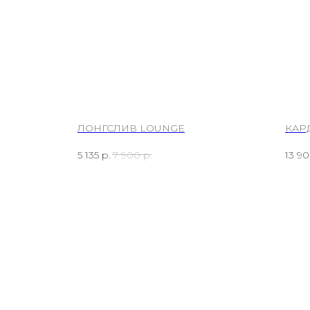
 PANTS
ЛОНГСЛИВ LOUNGE
КАР
5 135
р.
7 900
р.
13 9