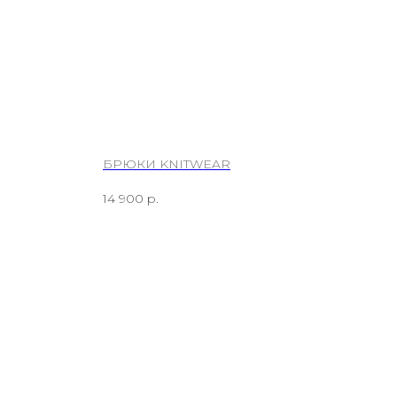
БРЮКИ KNITWEAR
ТОП
14 900
р.
3 18