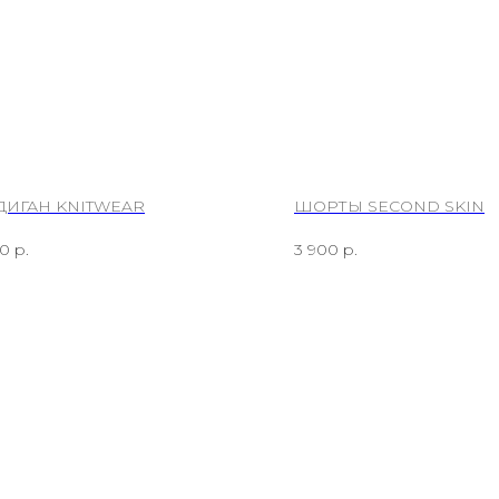
ДИГАН KNITWEAR
ШОРТЫ SECOND SKIN
00
р.
3 900
р.