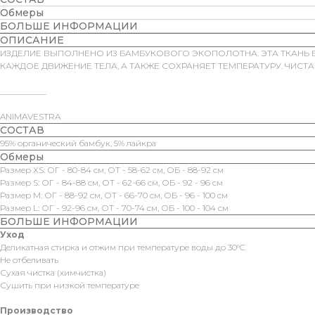
Обмеры
БОЛЬШЕ ИНФОРМАЦИИ
ОПИСАНИЕ
ИЗДЕЛИЕ ВЫПОЛНЕНО ИЗ БАМБУКОВОГО ЭКОПОЛОТНА. ЭТА ТКАНЬ БО
КАЖДОЕ ДВИЖЕНИЕ ТЕЛА, А ТАКЖЕ СОХРАНЯЕТ ТЕМПЕРАТУРУ. ЧИСТ
___________
ANIMAVESTRA
СОСТАВ
95% органический бамбук, 5% лайкра
Обмеры
Размер XS: ОГ - 80-84 см, ОТ - 58-62 см, ОБ - 88-92 см
Размер S: ОГ - 84-88 см, ОТ - 62-66 см, ОБ - 92 - 96 см
Размер M: ОГ - 88-92 см, ОТ - 66-70 см, ОБ - 96 - 100 см
Размер L: ОГ - 92-96 см, ОТ - 70-74 см, ОБ - 100 - 104 см
БОЛЬШЕ ИНФОРМАЦИИ
Уход
Деликатная стирка и отжим при температуре воды до 30°C
Не отбеливать
Сухая чистка (химчистка)
Сушить при низкой температуре
Производство